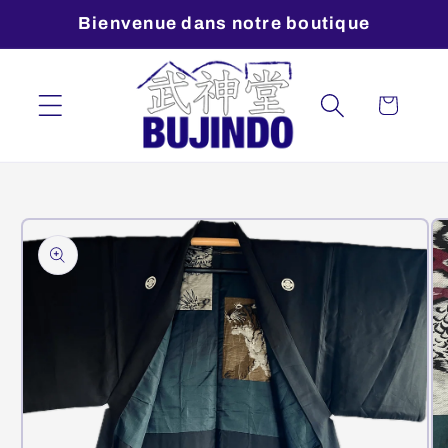
et
Bienvenue dans notre boutique
passer
au
contenu
Panier
Passer aux
informations
produits