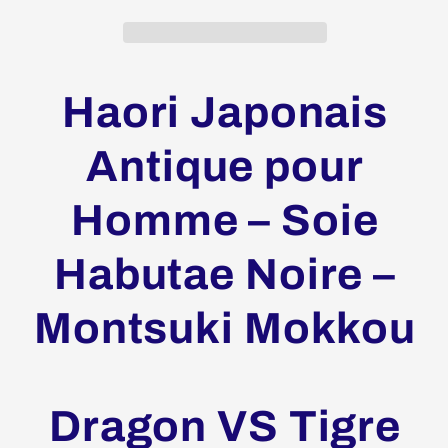
Mokkou
Mokkou
Montsuki
Montsuki
Dragon
Dragon
VS
VS
Haori Japonais
Tigre
Tigre
Antique pour
Homme – Soie
Habutae Noire –
Montsuki Mokkou
Dragon VS Tigre