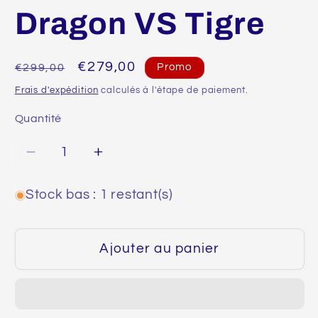
Dragon VS Tigre
Prix
Prix
€279,00
€299,00
Promo
habituel
promotionnel
Frais d'expédition
calculés à l'étape de paiement.
Quantité
Quantité
Réduire
Augmenter
la
la
quantité
quantité
Stock bas : 1 restant(s)
de
de
Haori
Haori
Ajouter au panier
japonais
japonais
homme
homme
soie
soie
noire
noire