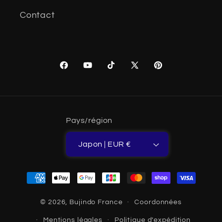
Contact
Facebook
YouTube
TikTok
X
Pinterest
(Twitter)
Pays/région
Japon | EUR €
Moyens
de
paiement
© 2026,
Bujindo France
Coordonnées
Mentions légales
Politique d’expédition